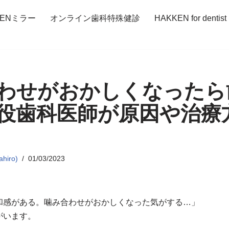
KENミラー
オンライン歯科特殊健診
HAKKEN for dentist
わせがおかしくなったら
役歯科医師が原因や治療
hiro)
01/03/2023
和感がある。噛み合わせがおかしくなった気がする…」
がいます。