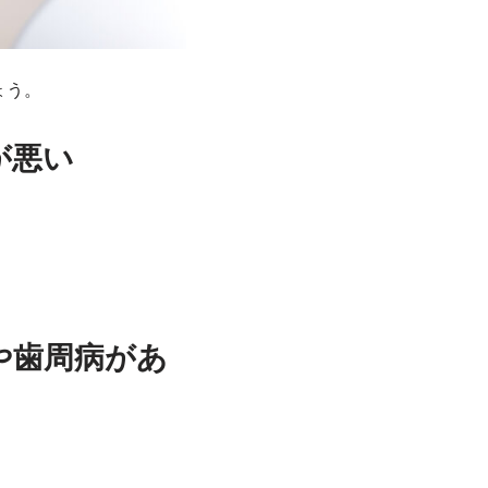
ょう。
が悪い
や歯周病があ