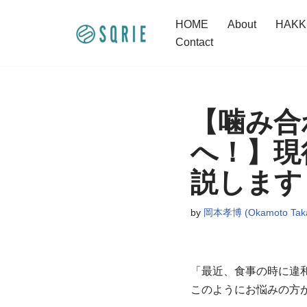
HOME
About
HAK
コ
Contact
ン
テ
ン
ツ
【噛み合
へ
へ！】現
ス
キ
説します
ッ
プ
by
岡本孝博 (Okamoto Taka
「最近、食事の時に違
このようにお悩みの方