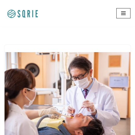
コ
ン
テ
ン
ツ
へ
ス
キ
ッ
プ