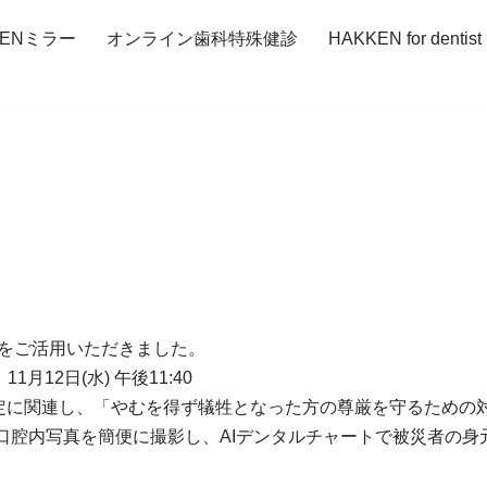
KENミラー
オンライン歯科特殊健診
HAKKEN for dentist
ーをご活用いただきました。
1月12日(水) 午後11:40
定に関連し、「やむを得ず犠牲となった方の尊厳を守るための
も口腔内写真を簡便に撮影し、AIデンタルチャートで被災者の