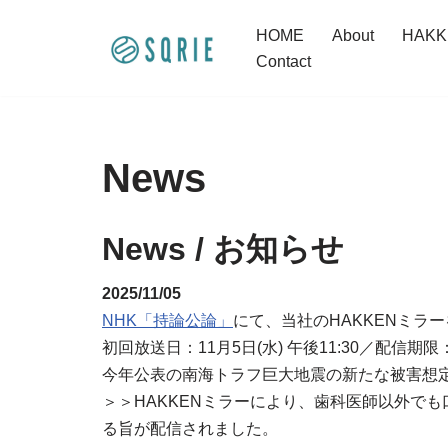
HOME
About
HAK
コ
Contact
ン
テ
ン
ツ
News
へ
ス
News / お知らせ
キ
ッ
2025/11/05
プ
NHK「持論公論」
にて、当社のHAKKENミラ
初回放送日：11月5日(水) 午後11:30／配信期限：1
今年公表の南海トラフ巨大地震の新たな被害想
＞＞HAKKENミラーにより、歯科医師以外で
る旨が配信されました。