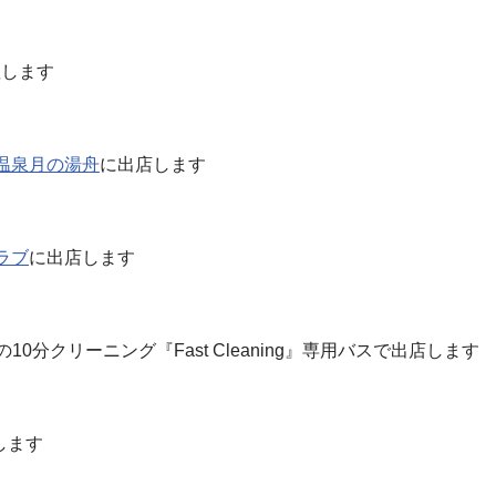
壇します
温泉月の湯舟
に出店します
ラブ
に出店します
0分クリーニング『Fast Cleaning』専用バスで出店します
します