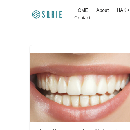
HOME
About
HAK
コ
Contact
ン
テ
ン
ツ
へ
ス
キ
ッ
プ