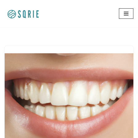
コ
ン
テ
ン
ツ
へ
ス
キ
ッ
プ