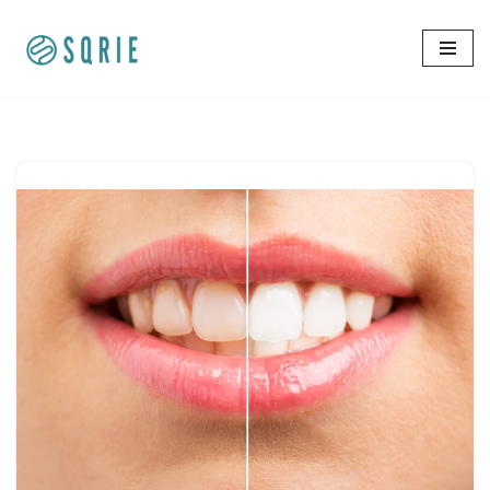
コ
ン
テ
ン
ツ
へ
ス
キ
ッ
プ